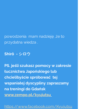
powodzenia  mam nadzieję ,że to 
przydatna wiedza . 
Shirō  - シロウ
PS. jeśli szukasz pomocy w zakresie 
łucznictwa Japońskiego lub 
chcielibyście spróbować  tej 
wspaniałej dyscypliny zapraszamy 
na treningi do Gdańsk 
www.zempo.pl/kyujutsu
https://www.facebook.com/Kyujutsu