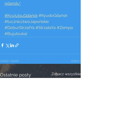
gdansk/
#KyujutsuGdańsk
#KyudoGdańsk
#łucznicctwoJapońskie
#DoburStrzałYa
#StrzałaYa
#Zempo
#Bujutsukai
Zobacz wszystkie
Ostatnie posty