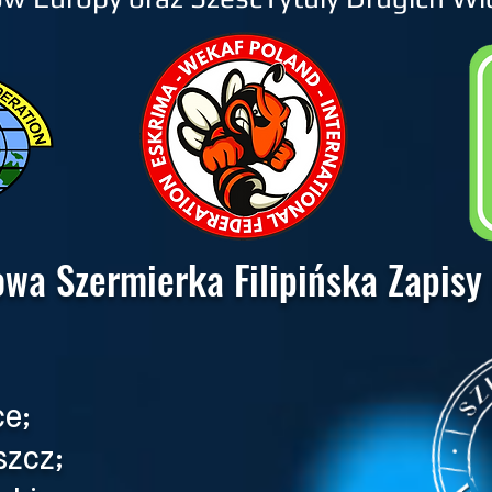
wa Szermierka Filipińska Zapisy
ce;
szcz;