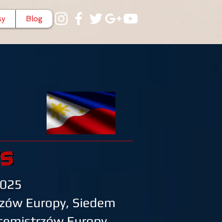
sy
Blog
2025
rzów Europy, Siedem
icemistrzów Europy