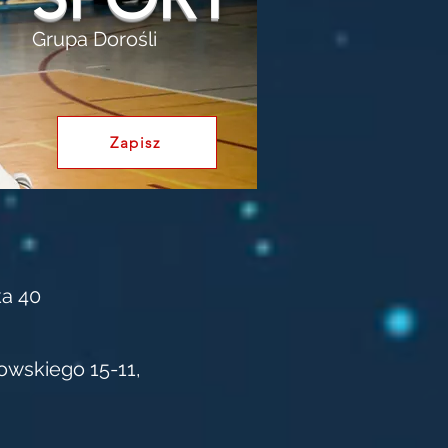
Grupa Dorośli
Zapisz
ńska 40
nowskiego 15-11,