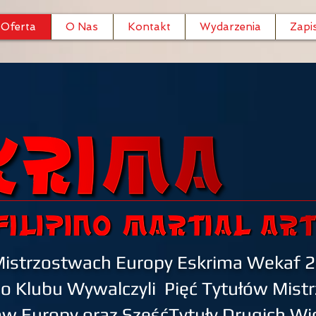
Oferta
O Nas
Kontakt
Wydarzenia
Zapi
istrzostwach Europy Eskrima Wekaf 
o Klubu Wywalczyli Pięć Tytułów Mist
ów Europy oraz SześćTytuły Drugich W