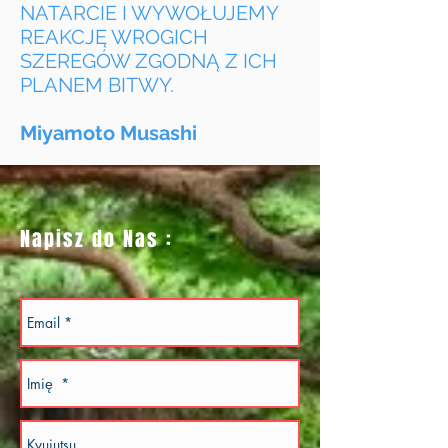
NATARCIE I WYWOŁUJEMY
REAKCJĘ WROGICH
SZEREGÓW ZGODNĄ Z ICH
PLANEM BITWY.
Miyamoto Musashi
Napisz do Nas :