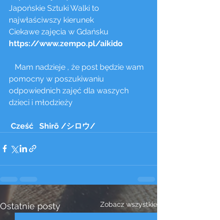
Japońskie Sztuki Walki to 
najwłaściwszy kierunek 
Ciekawe zajęcia w Gdańsku  
https://www.zempo.pl/aikido 
   Mam nadzieje , że post będzie wam 
pomocny w poszukiwaniu 
odpowiednich zajęć dla waszych 
dzieci i młodzieży
 Cześć   Shirō /シロウ/ 
Zobacz wszystkie
Ostatnie posty