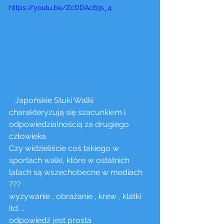
https://youtu.be/ZcDDAc63s_4
   Japońskie Stuki Walki 
charakteryzują się szacunkiem i 
odpowiedzialnością za drugiego 
człowieka
Czy widzieliście coś takiego w 
sportach walki, które w ostatnich 
latach są wszechobecne w mediach 
???
wyzywanie , obrażanie , krew , klatki 
itd ... 
odpowiedź jest prosta    