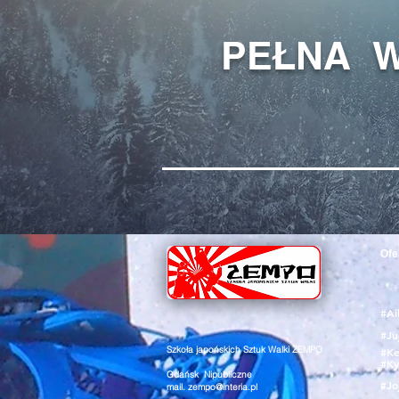
PEŁNA 
Ofe
#Ai
#Ju
Szkoła japońskich Sztuk Walki ZEMPO
#Ke
#Ky
Gdańsk Nipubliczne
#Jo
mail.
zempo@interia.pl