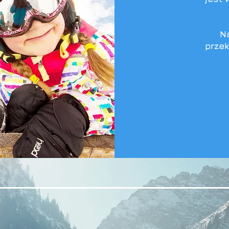
Na
prze