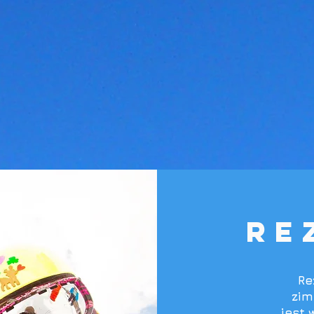
re
Re
zim
jest 