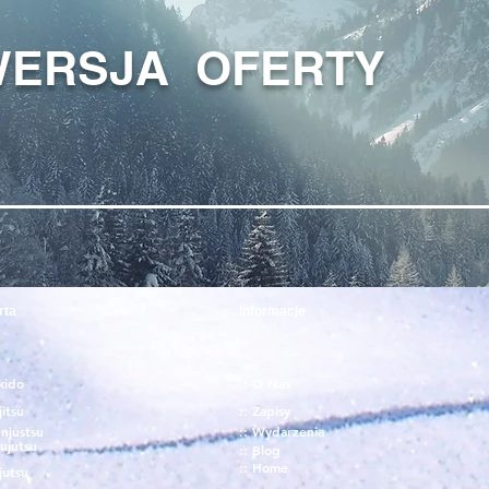
WERSJA OFERTY
rta
Informacje
kido
:: O Nas
jitsu
:: Zapisy
njustsu
:: Wydarzenia
ujutsu
:: Blog
:: Home
jutsu