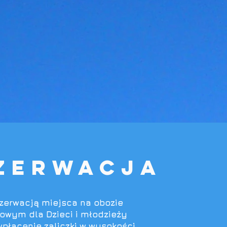
zerwacja
zerwacją miejsca na obozie
owym dla Dzieci i młodzieży
wpłacenie zaliczki w wysokości