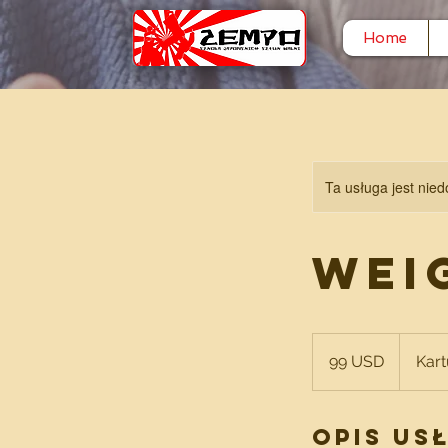
Home
Ta usługa jest nied
Wei
99
dolarów
99 USD
Kart
amerykańskich
Opis us