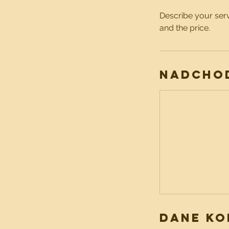
Describe your serv
and the price.
Nadchod
Dane k