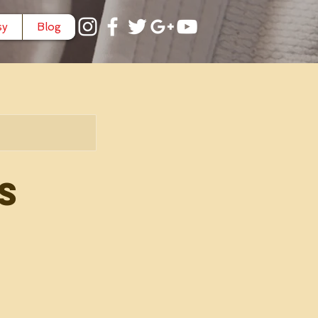
sy
Blog
s