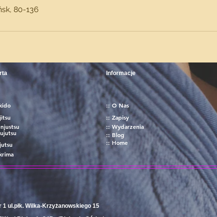
ńsk, 80-136
rta
Informacje
kido
:: O Nas
jitsu
:: Zapisy
njustsu
:: Wydarzenia
ujutsu
:: Blog
:: Home
jutsu
krima
 1 ul.płk. Wilka-Krzyżanowskiego 15