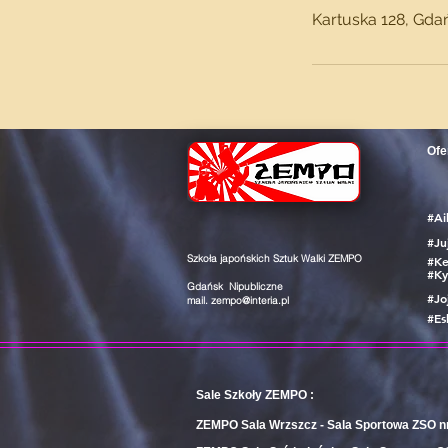
Kartuska 128, Gda
Ofe
#Ai
#Ju
Szkoła japońskich Sztuk Walki ZEMPO
#Ke
#Ky
Gdańsk Nipubliczne
#Jo
mail.
zempo@interia.pl
#Es
Sale Szkoły ZEMPO :
ZEMPO Sala Wrzszcz - Sala Sportowa ZSO nr