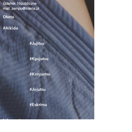
Gdańsk Nipubliczne
mail.
zempo@interia.pl
Oferta
#Aikido
#Jujitsu
#Kyujutsu
#Kenjustsu
#Jojutsu
#Eskrima
Informacje
Poznaj nas bliżej w Sieci