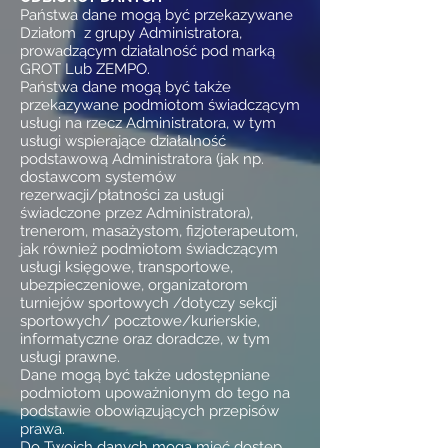
Państwa dane mogą być przekazywane
Działom z grupy Administratora,
prowadzącym działalność pod marką
GROT Lub ZEMPO.
Państwa dane mogą być także
przekazywane podmiotom świadczącym
usługi na rzecz Administratora, w tym
usługi wspierające działalność
podstawową Administratora (jak np.
dostawcom systemów
rezerwacji/płatności za usługi
świadczone przez Administratora),
trenerom, masażystom, fizjoterapeutom,
jak również podmiotom świadczącym
usługi księgowe, transportowe,
ubezpieczeniowe, organizatorom
turniejów sportowych /dotyczy sekcji
sportowych/ pocztowe/kurierskie,
informatyczne oraz doradcze, w tym
usługi prawne.
Dane mogą być także udostępniane
podmiotom upoważnionym do tego na
podstawie obowiązujących przepisów
prawa.
Do Twoich danych mogą mieć dostęp