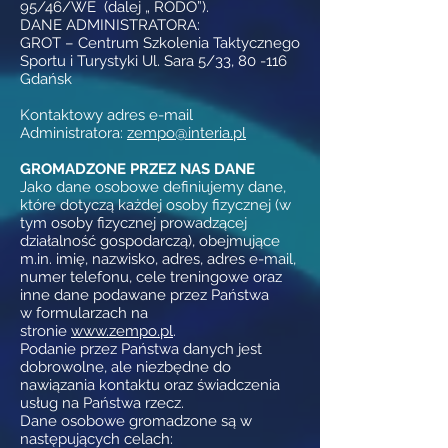
95/46/WE (dalej „ RODO”).
DANE ADMINISTRATORA:
GROT – Centrum Szkolenia Taktycznego
Sportu i Turystyki Ul. Sara 5/33, 80 -116
Gdańsk
Kontaktowy adres e-mail
Administratora:
zempo@interia.pl
GROMADZONE PRZEZ NAS DANE
Jako dane osobowe definiujemy dane,
które dotyczą każdej osoby fizycznej (w
tym osoby fizycznej prowadzącej
działalność gospodarczą), obejmujące
m.in. imię, nazwisko, adres, adres e-mail,
numer telefonu, cele treningowe oraz
inne dane podawane przez Państwa
w formularzach na
stronie
www.zempo.pl
.
Podanie przez Państwa danych jest
dobrowolne, ale niezbędne do
nawiązania kontaktu oraz świadczenia
usług na Państwa rzecz.
Dane osobowe gromadzone są w
następujących celach: