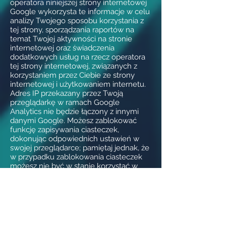
operatora niniejszej strony internetowej
Google wykorzysta te informacje w celu
analizy Twojego sposobu korzystania z
tej strony, sporządzania raportów na
temat Twojej aktywności na stronie
internetowej oraz świadczenia
dodatkowych usług na rzecz operatora
tej strony internetowej, związanych z
korzystaniem przez Ciebie ze strony
internetowej i użytkowaniem internetu.
Adres IP przekazany przez Twoją
przeglądarkę w ramach Google
Analytics nie będzie łączony z innymi
danymi Google. Możesz zablokować
funkcję zapisywania ciasteczek,
dokonując odpowiednich ustawień w
swojej przeglądarce; pamiętaj jednak, że
w przypadku zablokowania ciasteczek
możesz nie być w stanie korzystać w
pełnym zakresie ze wszystkich funkcji
tej strony internetowej. Możesz także
zablokować rejestrację danych
tworzonych z wykorzystaniem
ciasteczek i dotyczących Twojego
sposobu korzystania ze strony