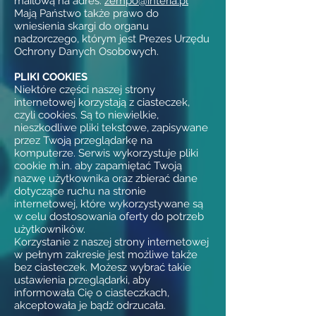
mailową na adres:
zempo@interia.pl
Mają Państwo także prawo do
wniesienia skargi do organu
nadzorczego, którym jest Prezes Urzędu
Ochrony Danych Osobowych.
PLIKI COOKIES
Niektóre części naszej strony
internetowej korzystają z ciasteczek,
czyli cookies. Są to niewielkie,
nieszkodliwe pliki tekstowe, zapisywane
przez Twoją przeglądarkę na
komputerze. Serwis wykorzystuje pliki
cookie m.in. aby zapamiętać Twoją
nazwę użytkownika oraz zbierać dane
dotyczące ruchu na stronie
internetowej, które wykorzystywane są
w celu dostosowania oferty do potrzeb
użytkowników.
Korzystanie z naszej strony internetowej
w pełnym zakresie jest możliwe także
bez ciasteczek. Możesz wybrać takie
ustawienia przeglądarki, aby
informowała Cię o ciasteczkach,
akceptowała je bądź odrzucała.