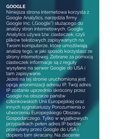
GOOGLE
Niniejsza strona internetowa korzysta z
Google Analytics, narzędzia firmy
Google Inc. („Google”) służącego do
analizy stron internetowych. Google
Analytics używa tzw. ciasteczek, czyli
plików tekstowych zapisywanych na
Twoim komputerze, które umożliwiają
analizę tego, w jaki sposób korzystasz ze
strony internetowej. Zebrane za pomocą
ciasteczek informacje są z reguły
wysyłane na serwer Google do USA i
tam zapisywane.
Jeżeli na tej stronie uruchomiona jest
opcja anonimizacji adresu IP, Twój adres
IP zostanie uprzednio skrócony przez
Google na obszarze państw
członkowskich Unii Europejskiej oraz
innych sygnatariuszy Porozumienia o
utworzeniu Europejskiego Obszaru
Gospodarczego. Tylko w wyjątkowych
przypadkach pełen adres IP będzie
przesyłany przez Google do USA i
dopiero tam skracany. Na zlecenie