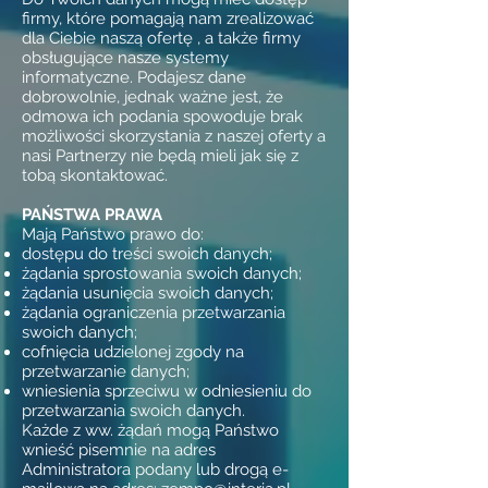
firmy, które pomagają nam zrealizować
dla Ciebie naszą ofertę , a także firmy
obsługujące nasze systemy
informatyczne. Podajesz dane
dobrowolnie, jednak ważne jest, że
odmowa ich podania spowoduje brak
możliwości skorzystania z naszej oferty a
nasi Partnerzy nie będą mieli jak się z
tobą skontaktować.
PAŃSTWA PRAWA
Mają Państwo prawo do:
dostępu do treści swoich danych;
żądania sprostowania swoich danych;
żądania usunięcia swoich danych;
żądania ograniczenia przetwarzania
swoich danych;
cofnięcia udzielonej zgody na
przetwarzanie danych;
wniesienia sprzeciwu w odniesieniu do
przetwarzania swoich danych.
Każde z ww. żądań mogą Państwo
wnieść pisemnie na adres
Administratora podany lub drogą e-