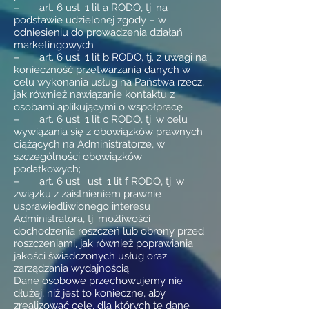
– art. 6 ust. 1 lit a RODO, tj. na
podstawie udzielonej zgody – w
odniesieniu do prowadzenia działań
marketingowych
– art. 6 ust. 1 lit b RODO, tj. z uwagi na
konieczność przetwarzania danych w
celu wykonania usług na Państwa rzecz,
jak również nawiązanie kontaktu z
osobami aplikującymi o współpracę
– art. 6 ust. 1 lit c RODO, tj. w celu
wywiązania się z obowiązków prawnych
ciążących na Administratorze, w
szczególności obowiązków
podatkowych;
– art. 6 ust. ust. 1 lit f RODO, tj. w
związku z zaistnieniem prawnie
usprawiedliwionego interesu
Administratora, tj. możliwości
dochodzenia roszczeń lub obrony przed
roszczeniami, jak również poprawiania
jakości świadczonych usług oraz
zarządzania wydajnością.
Dane osobowe przechowujemy nie
dłużej, niż jest to konieczne, aby
zrealizować cele, dla których te dane