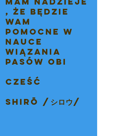
mam nadzieje 
, że będzie 
wam 
pomocne w 
nauce 
wiązania 
pasów Obi 
Cześć 
Shirō /シロウ/  