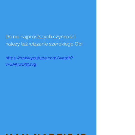
Do nie najprostszych czynności 
należy też wiązanie szerokiego Obi  
https://www.youtube.com/watch?
v=GA5IwD39Jvg