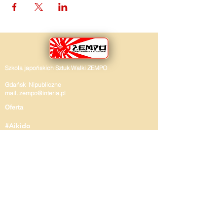
Szkoła japońskich Sztuk Walki ZEMPO
Gdańsk Nipubliczne
mail.
zempo@interia.pl
Oferta
#Aikido
#Jujitsu
#Kyujutsu
#Kenjustsu