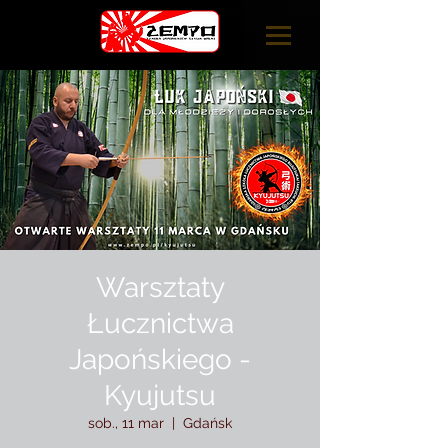
Warsztaty
Łucznictwa
Japońskiego -
Kyujutsu
sob., 11 mar
  |  
Gdańsk