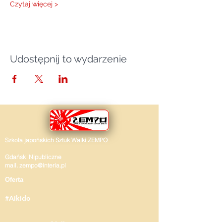
Czytaj więcej >
Udostępnij to wydarzenie
Szkoła japońskich Sztuk Walki ZEMPO
Gdańsk Nipubliczne
mail.
zempo@interia.pl
Oferta
#Aikido