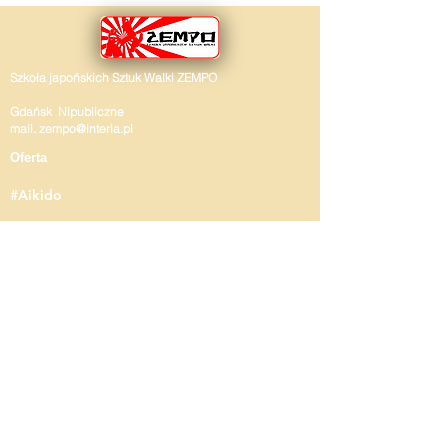
Szkoła japońskich Sztuk Walki ZEMPO
Gdańsk Nipubliczne
mail.
zempo@interia.pl
Oferta
#Aikido
#Jujitsu
#Kyujutsu
#Kenjustsu
#Jojutsu