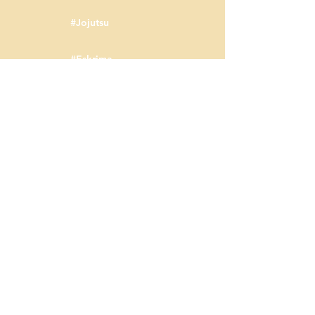
#Jojutsu
#Eskrima
Informacje
Poznaj nas bliżej w Sieci
:: O Nas
:: Zapisy
:: Wydarzenia
:: Blog
:: Home