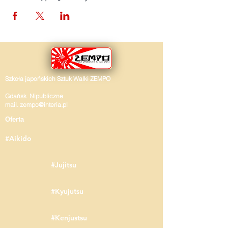
Szkoła japońskich Sztuk Walki ZEMPO
Gdańsk Nipubliczne
mail.
zempo@interia.pl
Oferta
#Aikido
#Jujitsu
#Kyujutsu
#Kenjustsu