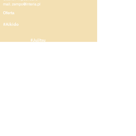
mail.
zempo@interia.pl
Oferta
#Aikido
#Jujitsu
#Kyujutsu
#Kenjustsu
#Jojutsu
#Eskrima
Informacje
Poznaj nas bliżej w Sieci