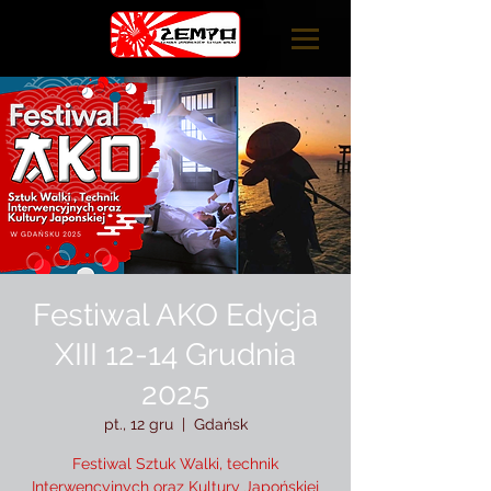
Festiwal AKO Edycja
XIII 12-14 Grudnia
2025
pt., 12 gru
  |  
Gdańsk
Festiwal Sztuk Walki, technik
Interwencyjnych oraz Kultury Japońskiej