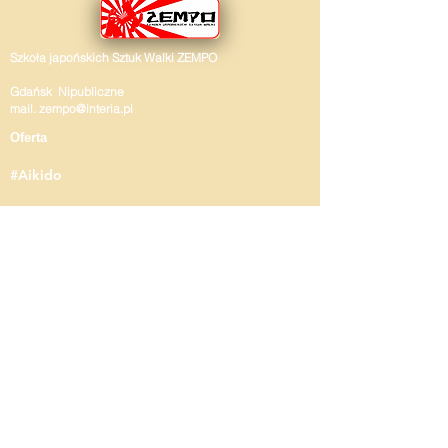
Szkoła japońskich Sztuk Walki ZEMPO
Gdańsk Nipubliczne
mail.
zempo@interia.pl
Oferta
#Aikido
#Jujitsu
#Kyujutsu
#Kenjustsu
#Jojutsu
#Eskrima