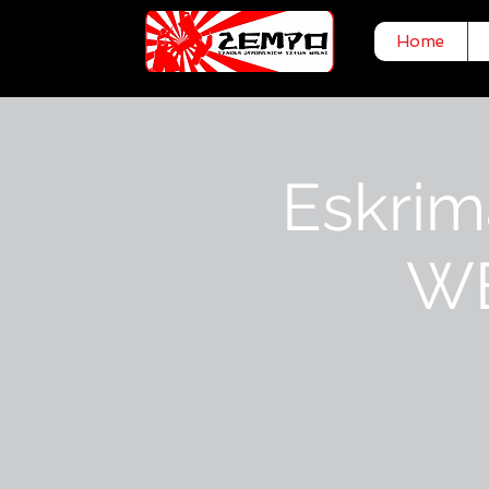
Home
Eskrim
WE