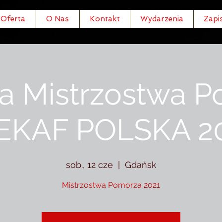
Oferta
O Nas
Kontakt
Wydarzenia
Zapi
a Mistrzostwa 
KAF POLSKA 2
sob., 12 cze
  |  
Gdańsk
Mistrzostwa Pomorza 2021