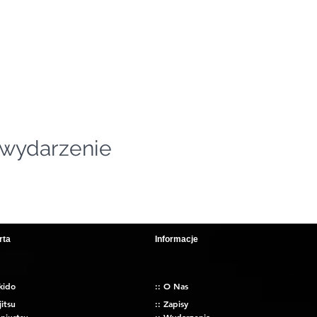
 wydarzenie
rta
Informacje
kido
:: O Nas
jitsu
:: Zapisy