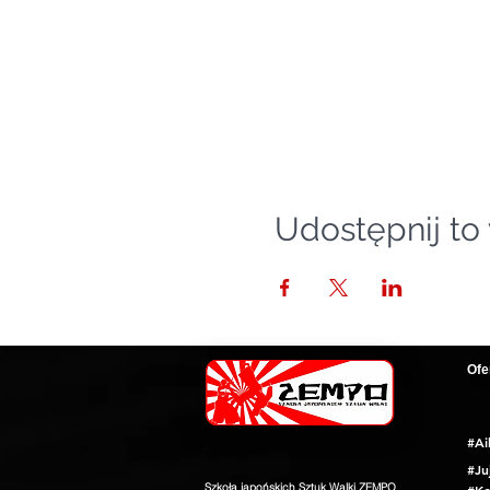
Udostępnij to
Ofe
#Ai
#Ju
Szkoła japońskich Sztuk Walki ZEMPO