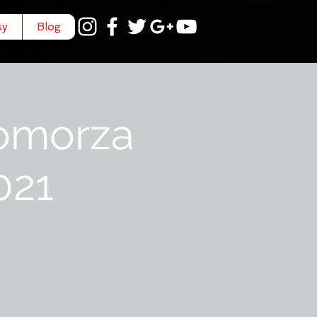
sy
Blog
Pomorza
021