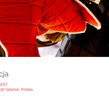
cja
 CEST
136 Gdańsk, Polska